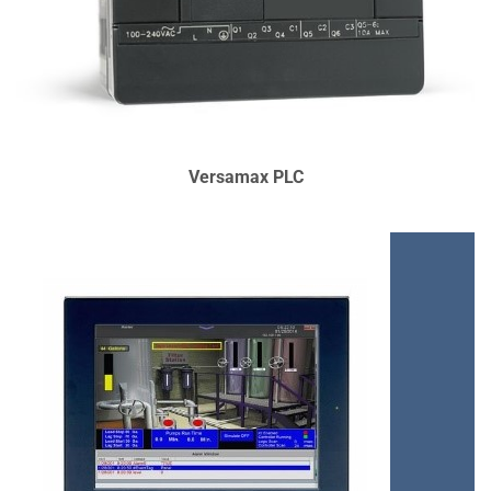
MÁY SẢN XUẤT TẦM NHỎ HOẶC
LÀM REMOTE IO CHO HỆ RX3I, IOT,..
CÁC DỰ ÁN ĐÃ ÁP DỤNG TẠI VIỆT
NAM:
SƠN JOTUN, WILMAR CÁI
LÂN OIL, KHO LPG PACIFIC,….
Versamax PLC
CHI TIẾT
ƯU ĐIỂM:
GIÁ THÀNH TỐT, BỀN, HỖ
TRỢ KẾT NỐI NHIỀU DÒNG PLC,
THIẾT BỊ,….
ỨNG DỤNG:
ĐIỀU KHIỂN VÀ VẪN
HÀNH SẢN XUẤT TẠI NHÀ MÁY