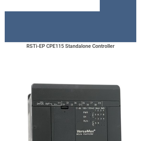
CÁC DỰ ÁN ĐÃ ÁP DỤNG TẠI VIỆT
NAM:
IOT TRONG CÔNG NGHIỆP,
TÒA NHÀ, CÁC TRẠM VẬN HÀNH
ĐIỀU KHIỂN VỪA
RSTi-EP CPE115 Standalone Controller
CHI TIẾT
ƯU ĐIỂM:
GIÁ THÀNH TỐT, BỀN,
CHUYÊN LÀM REMOTE IO CHO
NHIỀU DÒNG PLC, HỖ TRỢ KẾT NỐI
NHIỀU THIẾT BỊ, NHIỀU LOẠI
MODULE MỞ RỘNG,…
ỨNG DỤNG:
TỰ ĐỘNG HÓA NHÀ