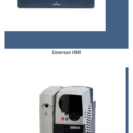
CÁC DỰ ÁN ĐÃ ÁP DỤNG TẠI VIỆT
NAM:
SƠN JOTUN, WILMAR CÁI
LÂN OIL, KHO LPG PACIFIC, NƯỚC
THẢI BÌNH DƯƠNG,..
CHI TIẾT
Emerson HMI
ƯU ĐIỂM:
GIÁ THÀNH TỐT, BỀN, HỖ
TRỢ KẾT NỐI NHIỀU DÒNG PLC,
THIẾT BỊ,….
ỨNG DỤNG:
ĐIỀU KHIỂN VÀ VẪN
HÀNH SẢN XUẤT TẠI NHÀ MÁY