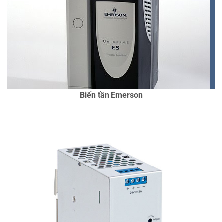
CÁC DỰ ÁN ĐÃ ÁP DỤNG TẠI VIỆT
NAM:
SƠN JOTUN, WILMAR CÁI
LÂN OIL, KHO LPG PACIFIC, NƯỚC
THẢI BÌNH DƯƠNG,..
CHI TIẾT
Biến tần Emerson
THAM KHẢO CHI TIẾT:
HTTPS://WWW.EMERSON.COM/EN-
US/CATALOG/AUTOMATION-