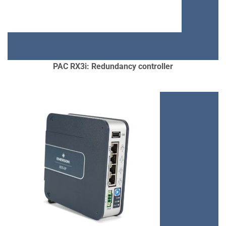
CÁC DỰ ÁN ĐÃ ÁP DỤNG TẠI VIỆT
NAM:
SƠN JOTUN, CÁC NHÀ MÁY
THỦY ĐIỆN, KHO LPG PACIFIC,
PETRO MEKONG, LỌC DẦU DUNG
QUẤT,…
PAC RX3i: Redundancy controller
CHI TIẾT
ƯU ĐIỂM:
COMPACT, HIGH
PERFORMANCE CONTROLLER, HỖ
TRỢ KẾT NỐI NHIỀU THIẾT BỊ,
NHIỀU PROTOCOL KHÁC NHAU
NHƯ OPC UA, MODBUS, PROFINET,..
ỨNG DỤNG:
TỰ ĐỘNG HÓA NHÀ
MÁY SẢN XUẤT TẦM TRUNG, IOT,..