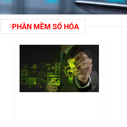
PHẦN MỀM SỐ HÓA
ƯU ĐIỂM:
TÍCH HỢP PLC,
SCADA, IT/OT; GIÁM SÁT,
ĐIỀU KHIỂN, PHÂN TÍCH
NĂNG LƯỢNG; CẢNH BÁO TỰ
ĐỘNG; HỖ TRỢ BÁO CÁO, DỰ
ĐOÁN.
ỨNG DỤNG:
QUẢN LÝ NĂNG
LƯỢNG NHÀ MÁY, TÒA NHÀ;
GIẢM CHI PHÍ, NÂNG CAO
HIỆU SUẤT, ĐÁP ỨNG TIÊU
CHUẨN TIẾT KIỆM.