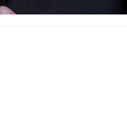
ƯU ĐIỂM:
TỰ ĐỘNG HÓA AO
NUÔI, GIÁM SÁT THÔNG SỐ
TỪ XA, LẤY MẪU, THỐNG KÊ
VÀ ĐÁNH GIÁ CHẤT LƯỢNG
NƯỚC.
ỨNG DỤNG:
AO NUÔI CÁ,
TÔM, DOANH NGHIỆP NUÔI
TRỒNG THỦY SẢN.
CHI TIẾT