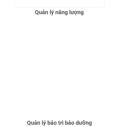
CHI TIẾT
Quản lý năng lượng
ƯU ĐIỂM:
LÊN KẾ HOẠCH BẢO
TRÌ, GIÁM SÁT THIẾT BỊ THỜI
GIAN THỰC, CẢNH BÁO SỰ
CỐ, LƯU TRỮ HỒ SƠ, GIẢM
CHI PHÍ SỬA CHỮA.
ỨNG DỤNG:
QUẢN LÝ BẢO TRÌ
NHÀ MÁY, HỆ THỐNG CƠ
ĐIỆN, TÒA NHÀ, XE CỘ; KÉO
DÀI TUỔI THỌ THIẾT BỊ, ĐẢM
BẢO VẬN HÀNH ỔN ĐỊNH.
CHI TIẾT
Quản lý bảo trì bảo dưỡng