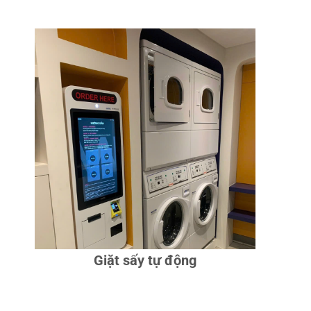
ƯU ĐIỂM:
TỰ ĐỘNG HÓA GIẶT
ỦI, QUẢN LÝ NHÂN VIÊN,
DOANH THU, KHÁCH HÀNG,
VẬN HÀNH TỪ XA, THỐNG KÊ
ĐÁNH GIÁ.
ỨNG DỤNG:
CỬA HÀNG GIẶT
ỦI CÓ QUẢN LÝ VÀ TỰ PHỤC
VỤ.
CHI TIẾT
Giặt sấy tự động