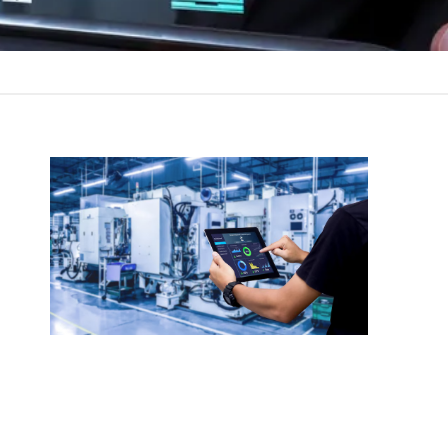
ƯU ĐIỂM:
GIÁM SÁT SẢN
XUẤT THỜI GIAN THỰC, CUNG
CẤP DỮ LIỆU HIỆU SUẤT, TỐI
ƯU CHUỖI CUNG ỨNG, TÍCH
HỢP ERP, MES.
ỨNG DỤNG:
QUẢN LÝ SẢN
XUẤT TRONG THỰC PHẨM,
DƯỢC PHẨM, ĐIỆN TỬ, Ô TÔ;
TĂNG NĂNG SUẤT, GIẢM
LÃNG PHÍ, NÂNG CAO CHẤT
LƯỢNG.