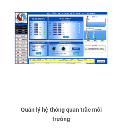
ƯU ĐIỂM:
TỰ ĐỘNG HÓA
TRẠM QUAN TRẮC, LẤY MẪU,
GIÁM SÁT TỪ XA, THỐNG KÊ
VÀ ĐÁNH GIÁ CHẤT LƯỢNG
NƯỚC THẢI, KHÍ THẢI, NƯỚC
CẤP.
ỨNG DỤNG:
ÁP DỤNG TẠI CÁC
SỞ TÀI NGUYÊN & MÔI
TRƯỜNG TRÊN CẢ NƯỚC.
CHI TIẾT
Quản lý hệ thống quan trắc môi
trường