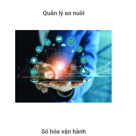
Quản lý ao nuôi
ƯU ĐIỂM:
CHUẨN HÓA QUY
TRÌNH, GIẢM GIẤY TỜ, THU
THẬP DỮ LIỆU THỜI GIAN
THỰC, TÍCH HỢP IOT, AI, TỰ
ĐỘNG GIÁM SÁT, HỖ TRỢ BÁO
CÁO, NÂNG CAO MINH BẠCH.
ỨNG DỤNG:
NHÀ MÁY, TÒA
NHÀ, GIAO THÔNG THÔNG
MINH; TĂNG HIỆU QUẢ QUẢN
LÝ, GIẢM CHI PHÍ, CẢI THIỆN
DỰ BÁO.
CHI TIẾT
Số hóa vận hành