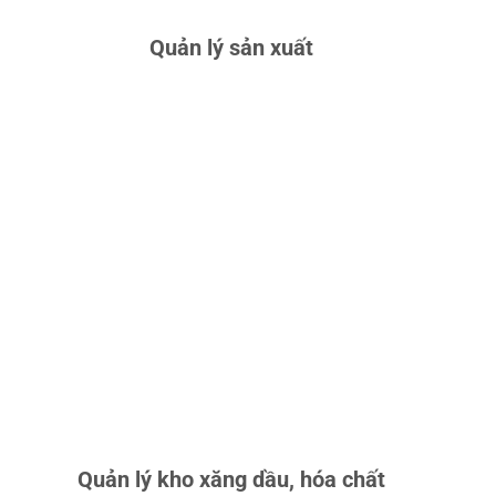
CHI TIẾT
Quản lý sản xuất
ƯU ĐIỂM:
GIÁM SÁT NHIÊN
LIỆU THỜI GIAN THỰC, KIỂM
SOÁT NHẬP XUẤT, CẢNH BÁO
RÒ RỈ, TỐI ƯU KHO, ĐẢM BẢO
AN TOÀN.
ỨNG DỤNG:
QUẢN LÝ KHO
XĂNG DẦU TẠI TRẠM, NHÀ
MÁY, CẢNG; KIỂM SOÁT TỒN
KHO, HẠN CHẾ THẤT THOÁT,
NÂNG CAO AN TOÀN.
CHI TIẾT
Quản lý kho xăng dầu, hóa chất