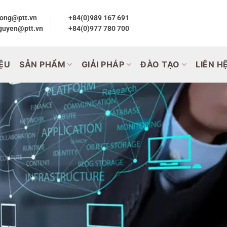
ong@ptt.vn
+84(0)989 167 691
guyen@ptt.vn
+84(0)977 780 700
IỆU
SẢN PHẨM
GIẢI PHÁP
ĐÀO TẠO
LIÊN H