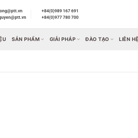
ong@ptt.vn
+84(0)989 167 691
guyen@ptt.vn
+84(0)977 780 700
IỆU
SẢN PHẨM
GIẢI PHÁP
ĐÀO TẠO
LIÊN H