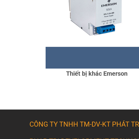
THAM KHẢO CHI TIẾT:
HTTPS://WWW.EMERSON.COM/EN-
US/CATALOG/AUTOMATION-
SOLUTIONS/CONTROL-SAFETY-SYSTEMS
Thiết bị khác Emerson
CÔNG TY TNHH TM-DV-KT PHÁT TR