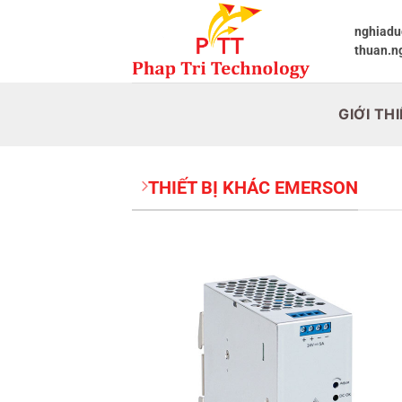
Bỏ
qua
nghiadu
thuan.n
nội
dung
GIỚI TH
THIẾT BỊ KHÁC EMERSON